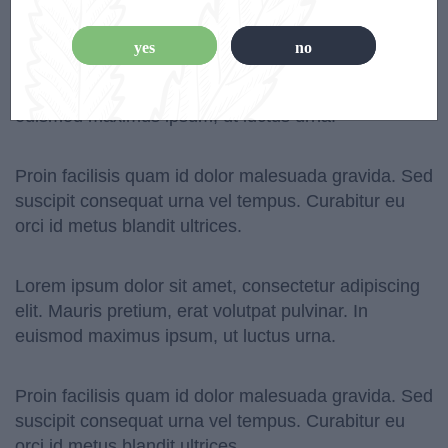
4 columns
yes
no
Lorem ipsum dolor sit amet, consectetur adipiscing
elit. Mauris pretium, erat volutpat pulvinar. In
euismod maximus ipsum, ut luctus urna.
Proin facilisis quam id dolor malesuada gravida. Sed
suscipit consequat urna vel tempus. Curabitur eu
orci id metus blandit ultrices.
Lorem ipsum dolor sit amet, consectetur adipiscing
elit. Mauris pretium, erat volutpat pulvinar. In
euismod maximus ipsum, ut luctus urna.
Proin facilisis quam id dolor malesuada gravida. Sed
suscipit consequat urna vel tempus. Curabitur eu
orci id metus blandit ultrices.