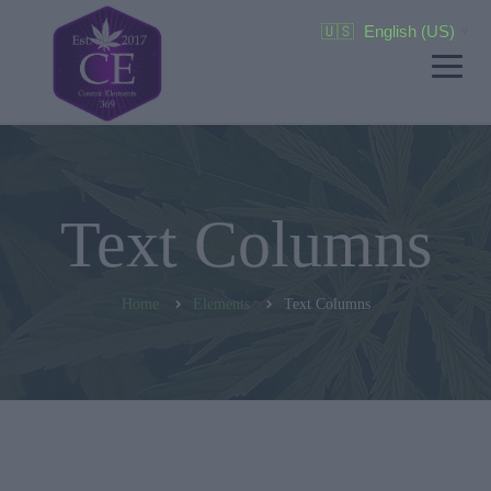
🇺🇸
English (US)
▼
Text Columns
Home
Elements
Text Columns