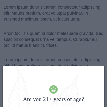
Lorem ipsum dolor sit amet, consectetur adipiscing
elit. Mauris pretium, erat volutpat pulvinar. In
euismod maximus ipsum, ut luctus urna.
Proin facilisis quam id dolor malesuada gravida. Sed
suscipit consequat urna vel tempus. Curabitur eu
orci id metus blandit ultrices.
Lorem ipsum dolor sit amet, consectetur adipiscing
elit. Mauris pretium, erat volutpat pulvinar. In
euismod maximus ipsum, ut luctus urna.
Are you 21+ years of age?